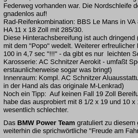
Federweg vorhanden war. Die Nordschleife 
gnadenlos auf!
Rad-Reifenkombination: BBS Le Mans in VA 8 
HA 11 x 18 Zoll mit 285/30.
Diese Hinterachsbereifung ist auch dringend (!
mit dem "Popo" wedelt. Weiterer erfreulicher
100 in 4,7 sec "!!!" - da gibt es nur leichten S
Karosserie: AC Schnitzer Aerokit - umfaßt Spo
erstaunlicherweise sogar was bringt)
Innenraum: Kompl. AC Schnitzer Aluausstattun
in der Hand als das originale M-Lenkrad)
Noch ein Tipp: Auf keinen Fall 19 Zoll Bereif
habe das ausprobiert mit 8 1/2 x 19 und 10 x 
wesentlich schlechter.
Das
BMW Power Team
gratuliert zu diese
weiterhin die sprichwörtliche "Freude am Fah