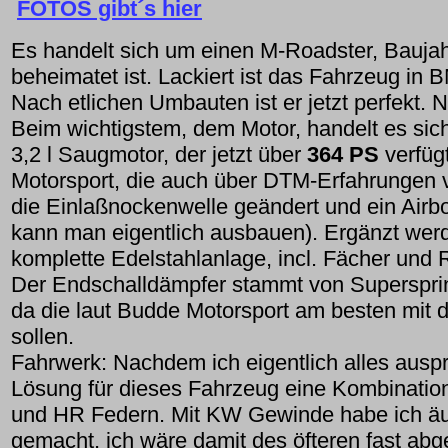
FOTOS gibt´s hier
Es handelt sich um einen M-Roadster, Baujah
beheimatet ist. Lackiert ist das Fahrzeug i
Nach etlichen Umbauten ist er jetzt perfekt. N
Beim wichtigstem, dem Motor, handelt es sic
3,2 l Saugmotor, der jetzt über
364 PS
verfüg
Motorsport, die auch über DTM-Erfahrungen v
die Einlaßnockenwelle geändert und ein Airb
kann man eigentlich ausbauen). Ergänzt we
komplette Edelstahlanlage, incl. Fächer und 
Der Endschalldämpfer stammt von Superspri
da die laut Budde Motorsport am besten mit
sollen.
Fahrwerk: Nachdem ich eigentlich alles auspro
Lösung für dieses Fahrzeug eine Kombination
und HR Federn. Mit KW Gewinde habe ich äu
gemacht, ich wäre damit des öfteren fast abge