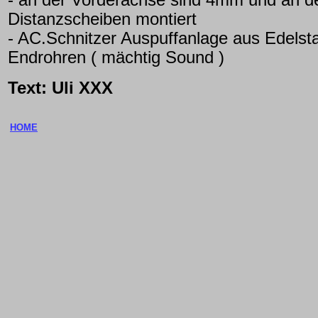
- an der Vorderachse sind 4mm und an 
Distanzscheiben montiert
- AC.Schnitzer Auspuffanlage aus Edels
Endrohren ( mächtig Sound )
Text: Uli XXX
HOME