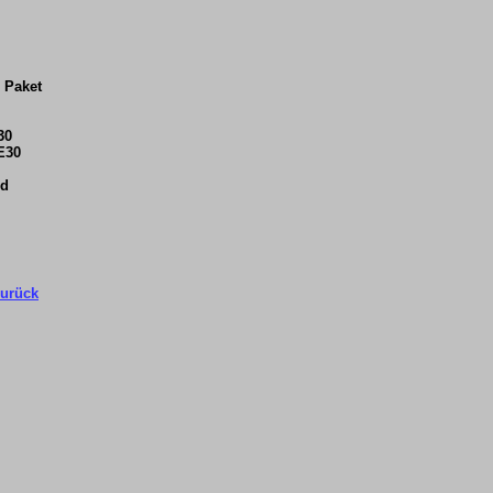
 Paket
30
E30
nd
urück