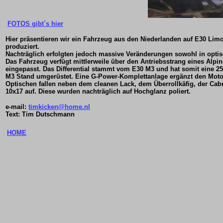
FOTOS gibt´s hier
Hier präsentieren wir ein Fahrzeug aus den Niederlanden auf E30 Li
produziert.
Nachträglich erfolgten jedoch massive Veränderungen sowohl in optisc
Das Fahrzeug verfügt mittlerweile über den Antriebsstrang eines Alp
eingepasst. Das Differential stammt vom E30 M3 und hat somit eine 
M3 Stand umgerüstet. Eine G-Power-Komplettanlage ergänzt den Mot
Optischen fallen neben dem cleanen Lack, dem Überrollkäfig, der Cab
10x17 auf. Diese wurden nachträglich auf Hochglanz poliert.
e-mail:
timkicken@home.nl
Text: Tim Dutschmann
HOME